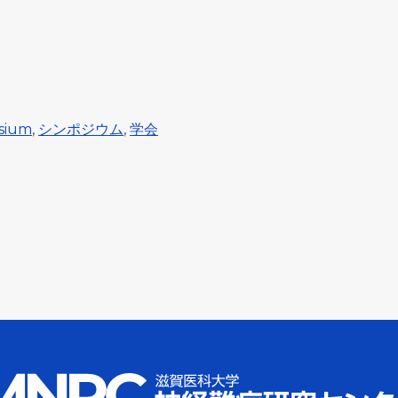
sium
,
シンポジウム
,
学会