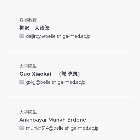
客員教授
柳沢 大治郎
daijiroy＠belle.shiga-med.ac.jp
大学院生
Guo Xiaokai
（郭 晓凯）
gxkjj@belle.shiga-med.ac.jp
大学院生
Ankhbayar Munkh-Erdene
munkh314@belle.shiga-med.ac.jp