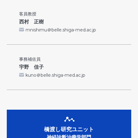
客員教授
西村 正樹
mnishimu＠belle.shiga-med.ac.jp
事務補佐員
宇野 佳子
kuno＠belle.shiga-med.ac.jp
橋渡し研究ユニット
神経診断治療学部門