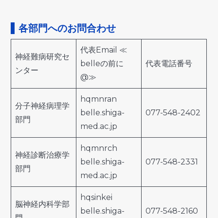
各部門へのお問合わせ
代表Email ≪
神経難病研究セ
belleの前に
代表電話番号
ンター
@≫
hqmnran
分子神経病理学
belle.shiga-
077-548-2402
部門
med.ac.jp
hqmnrch
神経診断治療学
belle.shiga-
077-548-2331
部門
med.ac.jp
hqsinkei
脳神経内科学部
belle.shiga-
077-548-2160
門