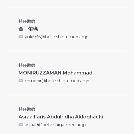
特任助教
金 侑璃
yuki936@belle.shiga-med.ac.jp
特任助教
MONIRUZZAMAN Mohammad
mmonir@belle.shiga-med.ac.jp
特任助教
Asraa Faris Abdulridha Aldoghachi
asraa9@belle.shiga-med.ac.jp