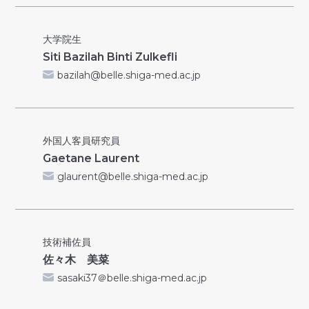
大学院生
Siti Bazilah Binti Zulkefli
bazilah@belle.shiga-med.ac.jp
外国人客員研究員
Gaetane Laurent
glaurent@belle.shiga-med.ac.jp
技術補佐員
佐々木 美菜
sasaki37＠belle.shiga-med.ac.jp